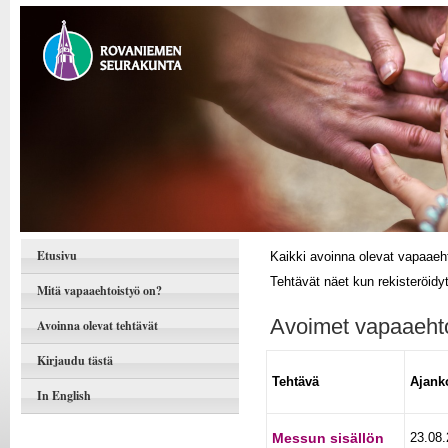
Etusivu
Kaikki avoinna olevat vapaaeht
Tehtävät näet kun rekisteröidyt
Mitä vapaaehtoistyö on?
Avoimet vapaaeht
Avoinna olevat tehtävät
Kirjaudu tästä
Tehtävä
Ajank
In English
Messun sisällön
23.08