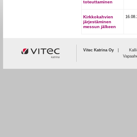
toteuttaminen
Kirkkokahvien
16.08
järjestäminen
messun jälkeen
Vitec Katrina Oy
|
Kall
Vapaahe